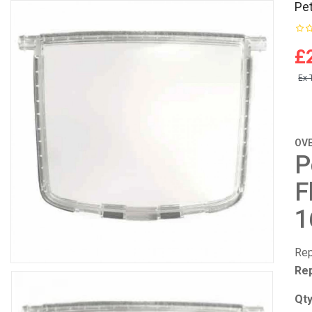
Pe
£
Ex 
OV
P
F
1
Rep
Re
Qt