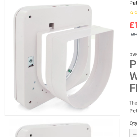
Pe
£
Ex 
OV
P
W
F
Th
Pet
Qt