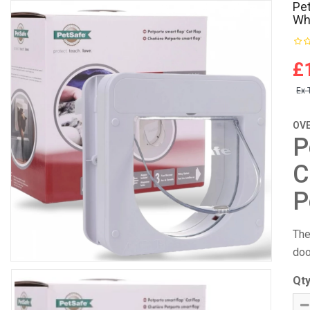
Pet
Wh
£
Ex 
OV
P
C
P
Th
doo
Qt