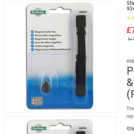
Sta
93
£
Ex 
OV
P
&
(
Th
rep
Qt