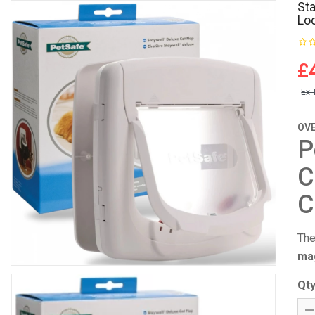
St
Lo
£
Ex 
OV
P
C
C
Th
mag
Qt