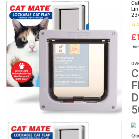
Cat
Li
23
£
Ex 
OV
C
F
D
Qt